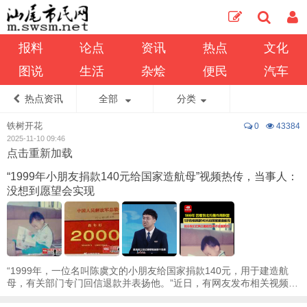
报料
论点
资讯
热点
文化
图说
生活
杂烩
便民
汽车
热点资讯
全部
分类
铁树开花
0
43384
2025-11-10 09:46
点击重新加载
“1999年小朋友捐款140元给国家造航母”视频热传，当事人：
没想到愿望会实现
“1999年，一位名叫陈虞文的小朋友给国家捐款140元，用于建造航
母，有关部门专门回信退款并表扬他。”近日，有网友发布相关视频，
引发关注。据南国早报此前报道，陈虞文是 ...