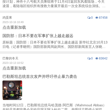
按计划，神舟十八号航天员乘组将于11月4日返回东风着陆场，今天
凌晨，着陆场区组织所有搜救力量展开最后一次全系统综合演练。目
前各项准备已就绪，静候神舟回家。 ·10 ...
鸡蛋果
0
87458
2023-10-16 10:49
点击重新加载
国防部：日本不要在军事扩张上越走越远
原标题：国防部：日本不要在军事扩张上越走越远 新华社北京10月13
日电（记者李晓明）国防部新闻局副局长、国防部新闻发言人张晓刚
13日就近期涉军问题发布消息。 陆军将参 ...
巴黎的冬天
0
83642
2023-10-13 10:52
点击重新加载
巴勒斯坦总统首次发声并呼吁停止暴力袭击
当地时间12日，巴勒斯坦总统马哈茂德·阿巴斯（Mahmoud Abbas）
在约旦首都安曼会见约旦国王阿卜杜拉二世，并呼吁立即停止对巴勒