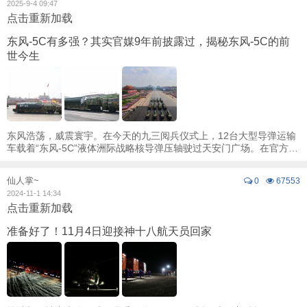
2025-9-4 09:47
点击重新加载
东风-5C有多强？其实官媒9年前披露过，揭秘东风-5C的前
世今生
东风浩荡，威震寰宇。在今天的九三阅兵仪式上，12台大型导弹运输
车载着“东风-5C”液体洲际战略核导弹压轴驶过天安门广场。在官方阅
兵解说词中，这款导弹被描述为：“我国 ...
仙人掌~
0
67553
2024-11-1 14:34
点击重新加载
准备好了！11月4日迎接神十八航天员回家