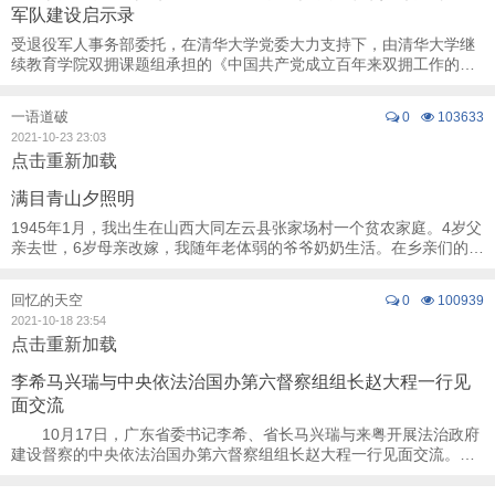
军队建设启示录
受退役军人事务部委托，在清华大学党委大力支持下，由清华大学继
续教育学院双拥课题组承担的《中国共产党成立百年来双拥工作的历
史沿革与基本经验研究》课题论证研讨会，前 ...
一语道破
0
103633
2021-10-23 23:03
点击重新加载
满目青山夕照明
1945年1月，我出生在山西大同左云县张家场村一个贫农家庭。4岁父
亲去世，6岁母亲改嫁，我随年老体弱的爷爷奶奶生活。在乡亲们的帮
助下，我到村小学读书。12岁那年，我以第 ...
回忆的天空
0
100939
2021-10-18 23:54
点击重新加载
李希马兴瑞与中央依法治国办第六督察组组长赵大程一行见
面交流
10月17日，广东省委书记李希、省长马兴瑞与来粤开展法治政府
建设督察的中央依法治国办第六督察组组长赵大程一行见面交流。
李希对督察组一行来粤表示欢迎，并介 ...