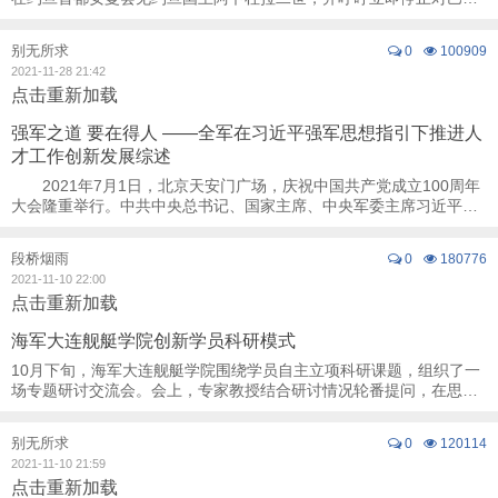
斯坦人民的暴力袭击。 这是自10月7日哈马斯 ...
别无所求
0
100909
2021-11-28 21:42
点击重新加载
强军之道 要在得人 ——全军在习近平强军思想指引下推进人
才工作创新发展综述
2021年7月1日，北京天安门广场，庆祝中国共产党成立100周年
大会隆重举行。中共中央总书记、国家主席、中央军委主席习近平话
语铿锵：全面推进政治建军、改革强军、科技 ...
段桥烟雨
0
180776
2021-11-10 22:00
点击重新加载
海军大连舰艇学院创新学员科研模式
10月下旬，海军大连舰艇学院围绕学员自主立项科研课题，组织了一
场专题研讨交流会。会上，专家教授结合研讨情况轮番提问，在思想
碰撞中不断深化学员对实战问题的认识。 ...
别无所求
0
120114
2021-11-10 21:59
点击重新加载