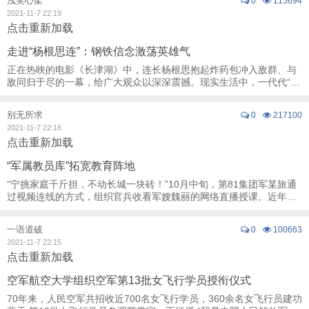
浅笑心柔
0
115694
2021-11-7 22:19
点击重新加载
走进“杨根思连”：钢铁信念激荡英雄气
正在热映的电影《长津湖》中，连长杨根思抱起炸药包冲入敌群、与
敌同归于尽的一幕，给广大观众以深深震撼。现实生活中，一代代“杨
根思连”官兵，自觉传承发扬老连长“三个 ...
别无所求
0
217100
2021-11-7 22:16
点击重新加载
“军属教员库”拓宽教育阵地
“宁挑家庭千斤担，不动长城一块砖！”10月中旬，第81集团军某旅通
过视频连线的方式，组织官兵收看军嫂魏丽的网络直播授课。近年
来，该旅建立“军属教员库”，组织官兵亲属 ...
一语道破
0
100663
2021-11-7 22:15
点击重新加载
空军航空大学组织空军第13批女飞行学员授衔仪式
70年来，人民空军共招收近700名女飞行学员，360余名女飞行员建功