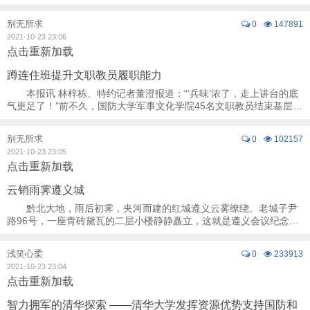
测‘敌’导弹飞行状态……”地下指挥 ...
别无所求
0
147891
2021-10-23 23:06
点击重新加载
蹲连住班提升文职教员履职能力
本报讯 林梓栋、特约记者董澄报道：“‘兵味’浓了，走上讲台的底
气更足了！”前不久，国防大学军事文化学院45名文职教员结束基层当
兵锻炼，教员田迎娣的总结发言，引 ...
别无所求
0
102157
2021-10-23 23:05
点击重新加载
云销雨霁遵义城
黔北大地，雨后初霁，夹河而建的红城遵义云雾缭绕。老城子尹
路96号，一座青砖黛瓦的二层小楼静静矗立，这就是遵义会议纪念
馆。 “1935年初，就是在这间仅有27平 ...
浅笑心柔
0
233913
2021-10-23 23:04
点击重新加载
智力拥军的清华探索 ——清华大学发挥资源优势支持国防和