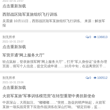
2021-10-31 23:07
点击重新加载
西部战区陆军某旅组织飞行训练
吴震摄 10月11日，西部战区陆军某旅组织飞行训练。 来源：解放军
报
别无所求
0
136813
2021-10-31 23:07
点击重新加载
军营开通“网上服务大厅”
轻点鼠标，登录旅强军网“网上服务大厅”，打开“军人身份证”业务办理
页面，填写个人信息，提交完成申请……10月中旬，在远离营区千里
之外的某驻训场，第72集团军某旅侦察 ...
别无所求
0
100512
2021-10-31 23:06
点击重新加载
火箭军某旅“军事训练模范营”在转型重塑中勇担新使命
中原深山，大雨如注。 “嘟嘟嘟……”突然，急促的哨声响起，火箭军
某旅一场实战背景下应急作战演练在深山打响。 “锁定目标，监