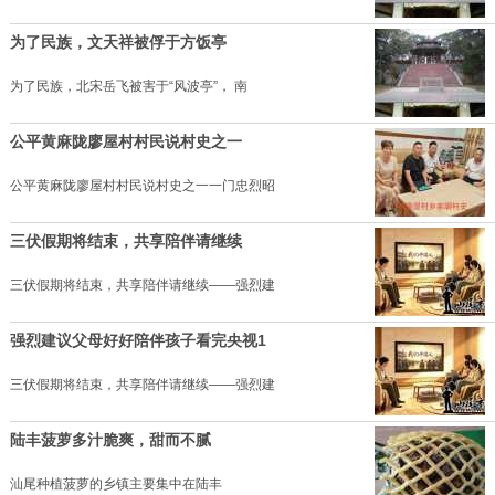
为了民族，文天祥被俘于方饭亭
为了民族，北宋岳飞被害于“风波亭”， 南
公平黄麻陇廖屋村村民说村史之一
公平黄麻陇廖屋村村民说村史之一一门忠烈昭
三伏假期将结束，共享陪伴请继续
三伏假期将结束，共享陪伴请继续——强烈建
强烈建议父母好好陪伴孩子看完央视1
三伏假期将结束，共享陪伴请继续——强烈建
陆丰菠萝多汁脆爽，甜而不腻
汕尾种植菠萝的乡镇主要集中在陆丰