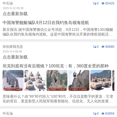
中石油
0
65426
2025-9-12 09:38
点击重新加载
中国海警舰艇编队9月12日在我钓鱼岛领海巡航
新京报讯 据中国海警微信公众号消息，9月12日，中国海警1302舰艇
编队在我钓鱼岛领海内巡航。这是中国海警依法开展的维权巡航活
动。
你别来我无恙
0
90680
2025-9-4 09:48
点击重新加载
坦克到底有没有后视镜？100坦克：有，360度全景的那种
意味着什么？由“99”时代转入“100”时代，不仅仅是数字的更迭，它变
化的背后，更是新型人民陆军朝着智能化、信息化、无人化的发展方
向不断迈进的铿锵足音。都有哪些变化 ...
中石油
0
83859