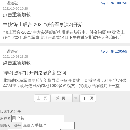
一语道破
0
100750
2021-10-16 23:29
点击重新加载
中俄“海上联合-2021”联合军事演习开始
“海上联合-2021”中方参演舰艇柳州舰在航行中。孙金钢摄 中俄“海上
联合-2021”联合军事演习开幕式14日下午在俄罗斯彼得大帝湾附近海
域举行。 此次演习，中俄双方分 ...
一语道破
0
120569
2021-10-16 23:28
点击重新加载
“学习强军”打开网络教育新空间
北部战区海军航空兵某部指导员张欣开展线上直播授课，利用“学习强
军”APP，现场连线5省8地1000多名战友，实现万里海疆共上一堂
课。董泓均摄 破局 “思想政治教育 ...
上一页
第1页
下一页
快速手机注册
用户名
请输入手机号