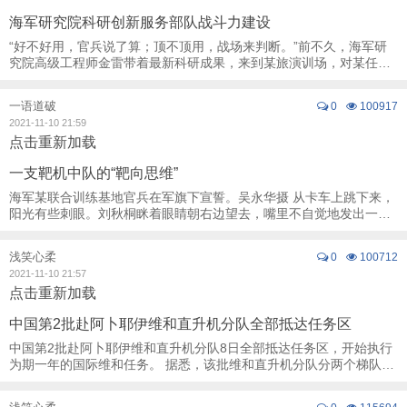
海军研究院科研创新服务部队战斗力建设
“好不好用，官兵说了算；顶不顶用，战场来判断。”前不久，海军研
究院高级工程师金雷带着最新科研成果，来到某旅演训场，对某任务
规划系统进行新一轮技术升级。基层战友的 ...
一语道破
0
100917
2021-11-10 21:59
点击重新加载
一支靶机中队的“靶向思维”
海军某联合训练基地官兵在军旗下宣誓。吴永华摄 从卡车上跳下来，
阳光有些刺眼。刘秋桐眯着眼睛朝右边望去，嘴里不自觉地发出一声
惊叹。 视线内，某新型舰艇赫然矗立 ...
浅笑心柔
0
100712
2021-11-10 21:57
点击重新加载
中国第2批赴阿卜耶伊维和直升机分队全部抵达任务区
中国第2批赴阿卜耶伊维和直升机分队8日全部抵达任务区，开始执行
为期一年的国际维和任务。 据悉，该批维和直升机分队分两个梯队出
征，第一梯队43名官兵已于10月18日抵达 ...