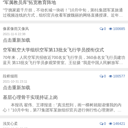
“军属教员库”拓宽教育阵地
“宁挑家庭千斤担，不动长城一块砖！”10月中旬，第81集团军某旅通
过视频连线的方式，组织官兵收看军嫂魏丽的网络直播授课。近年
来，该旅建立“军属教员库”，组织官兵亲属 ...
像雾像雨又像风
0
100685
2021-11-6 22:38
点击重新加载
空军航空大学组织空军第13批女飞行学员授衔仪式
70年来，人民空军共招收近700名女飞行学员，360余名女飞行员建功
蓝天 第13批女飞行学员参观荣誉室。王征摄 “我是中国人民解放军军
人，我宣誓：服从中国共产党的领导， ...
段桥烟雨
0
100577
2021-10-31 23:11
点击重新加载
基层心理骨干实现持证上岗
本报讯 翟伟、王谭报道：“真没想到，画一棵树就能读懂我的内
心！”10月中旬，第77集团军某旅组织官兵进行例行性心理测评。某
连心理骨干白延国采用“绘画投射法”了解 ...
浅笑心柔
0
146421