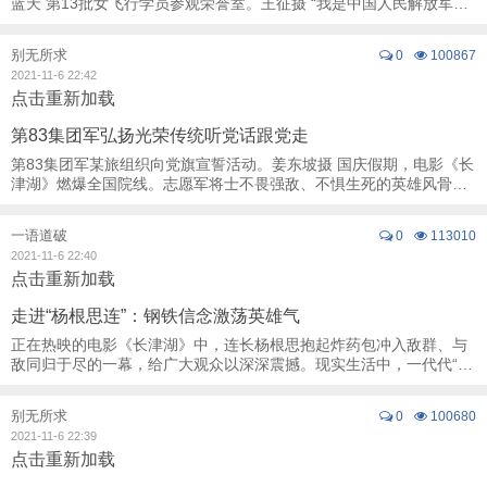
蓝天 第13批女飞行学员参观荣誉室。王征摄 “我是中国人民解放军军
人，我宣誓：服从中国共产党的领导 ...
别无所求
0
100867
2021-11-6 22:42
点击重新加载
第83集团军弘扬光荣传统听党话跟党走
第83集团军某旅组织向党旗宣誓活动。姜东坡摄 国庆假期，电影《长
津湖》燃爆全国院线。志愿军将士不畏强敌、不惧生死的英雄风骨撼
人心魄，感动亿万观众。 “我们的身 ...
一语道破
0
113010
2021-11-6 22:40
点击重新加载
走进“杨根思连”：钢铁信念激荡英雄气
正在热映的电影《长津湖》中，连长杨根思抱起炸药包冲入敌群、与
敌同归于尽的一幕，给广大观众以深深震撼。现实生活中，一代代“杨
根思连”官兵，自觉传承发扬老连长“三个 ...
别无所求
0
100680
2021-11-6 22:39
点击重新加载